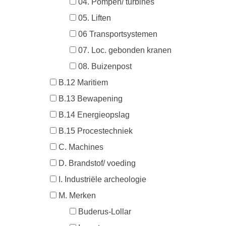
04. Pompen/ turbines
05. Liften
06 Transportsystemen
07. Loc. gebonden kranen
08. Buizenpost
B.12 Maritiem
B.13 Bewapening
B.14 Energieopslag
B.15 Procestechniek
C. Machines
D. Brandstof/ voeding
I. Industriële archeologie
M. Merken
Buderus-Lollar