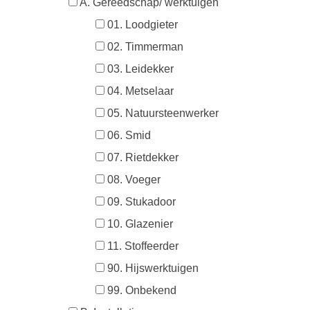
A. Gereedschap/ werktuigen
01. Loodgieter
02. Timmerman
03. Leidekker
04. Metselaar
05. Natuursteenwerker
06. Smid
07. Rietdekker
08. Voeger
09. Stukadoor
10. Glazenier
11. Stoffeerder
90. Hijswerktuigen
99. Onbekend