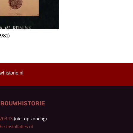
1981)
istorie.nl
 BOUWHISTORIE
0320443
e-installaties.nl