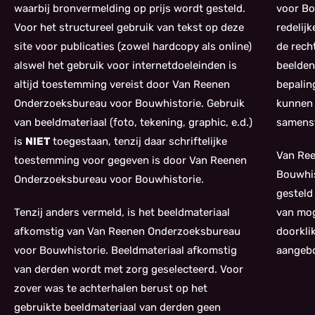
waarbij bronvermelding op prijs wordt gesteld.
voor Bo
Voor het structureel gebruik van tekst op deze
redelij
site voor publicaties (zowel hardcopy als online)
de rech
alswel het gebruik voor internetdoeleinden is
beelden
altijd toestemming vereist door Van Reenen
bepalin
Onderzoeksbureau voor Bouwhistorie. Gebruik
kunnen 
van beeldmateriaal (foto, tekening, graphic, e.d.)
samenst
is
NIET
toegestaan, tenzij daar schriftelijke
Van Re
toestemming voor gegeven is door Van Reenen
Bouwhis
Onderzoeksbureau voor Bouwhistorie.
gesteld
Tenzij anders vermeld, is het beeldmateriaal
van mog
afkomstig van Van Reenen Onderzoeksbureau
doorkli
voor Bouwhistorie. Beeldmateriaal afkomstig
aangebo
van derden wordt met zorg geselecteerd. Voor
zover was te achterhalen berust op het
gebruikte beeldmateriaal van derden geen