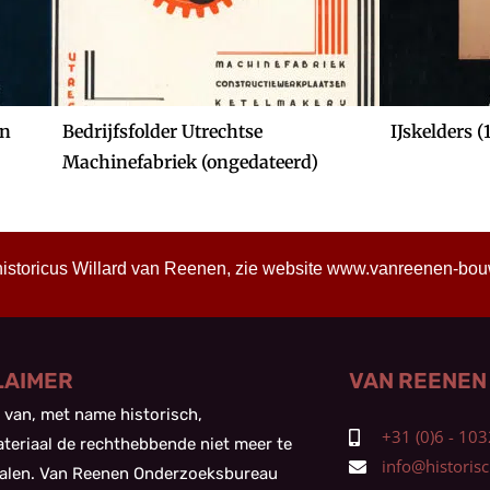
in
Bedrijfsfolder Utrechtse
IJskelders (
Machinefabriek (ongedateerd)
historicus Willard van Reenen, zie website
www.vanreenen-bouwh
LAIMER
VAN REENEN
 van, met name historisch,
+31 (0)6 - 1
teriaal de rechthebbende niet meer te
info@historisch
alen. Van Reenen Onderzoeksbureau