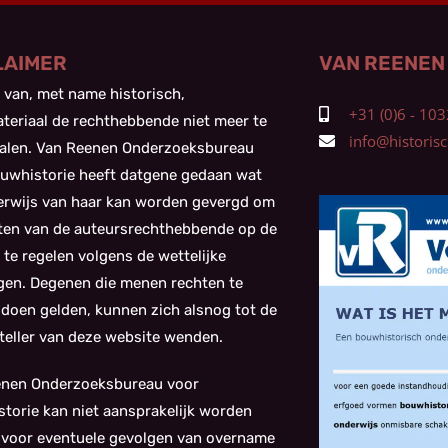
LAIMER
VAN REENEN
 van, met name historisch,
+31 (0)6 - 1
teriaal de rechthebbende niet meer te
info@historisch
alen. Van Reenen Onderzoeksbureau
uwhistorie heeft datgene gedaan wat
kerwijs van haar kan worden gevergd om
ten van de auteursrechthebbende op de
 te regelen volgens de wettelijke
gen. Degenen die menen rechten te
doen gelden, kunnen zich alsnog tot de
eller van deze website wenden.
enen Onderzoeksbureau voor
torie kan niet aansprakelijk worden
 voor eventuele gevolgen van overname