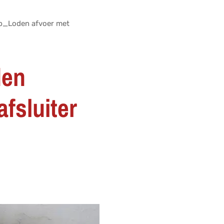
b_Loden afvoer met
den
fsluiter