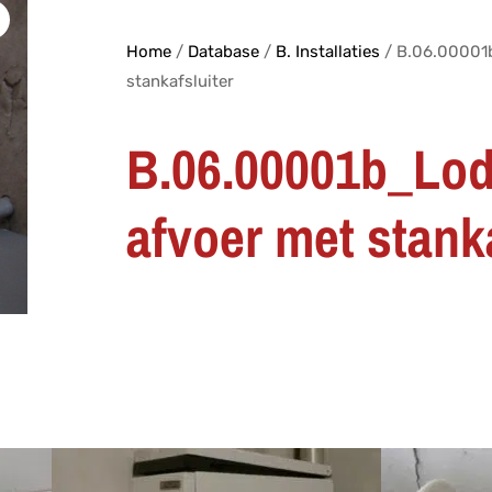
Home
/
Database
/
B. Installaties
/ B.06.00001
stankafsluiter
B.06.00001b_Lo
afvoer met stanka