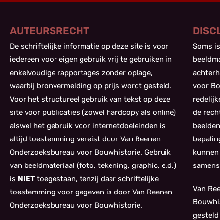
AUTEURSRECHT
DISC
De schriftelijke informatie op deze site is voor
Soms is
iedereen voor eigen gebruik vrij te gebruiken in
beeldma
enkelvoudige rapportages zonder oplage,
achterh
waarbij bronvermelding op prijs wordt gesteld.
voor Bo
Voor het structureel gebruik van tekst op deze
redelij
site voor publicaties (zowel hardcopy als online)
de rech
alswel het gebruik voor internetdoeleinden is
beelden
altijd toestemming vereist door Van Reenen
bepalin
Onderzoeksbureau voor Bouwhistorie. Gebruik
kunnen 
van beeldmateriaal (foto, tekening, graphic, e.d.)
samenst
is
NIET
toegestaan, tenzij daar schriftelijke
Van Re
toestemming voor gegeven is door Van Reenen
Bouwhis
Onderzoeksbureau voor Bouwhistorie.
gesteld