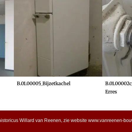
B.01.00005_Bijzetkachel
B.01.00002
Erres
historicus Willard van Reenen, zie website
www.vanreenen-bouwh