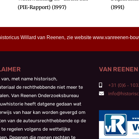
(PIE-Rapport) (1997)
(1991)
historicus Willard van Reenen, zie website
www.vanreenen-bouwh
LAIMER
VAN REENEN
 van, met name historisch,
+31 (0)6 - 1
teriaal de rechthebbende niet meer te
info@historisch
alen. Van Reenen Onderzoeksbureau
uwhistorie heeft datgene gedaan wat
kerwijs van haar kan worden gevergd om
ten van de auteursrechthebbende op de
 te regelen volgens de wettelijke
gen. Degenen die menen rechten te