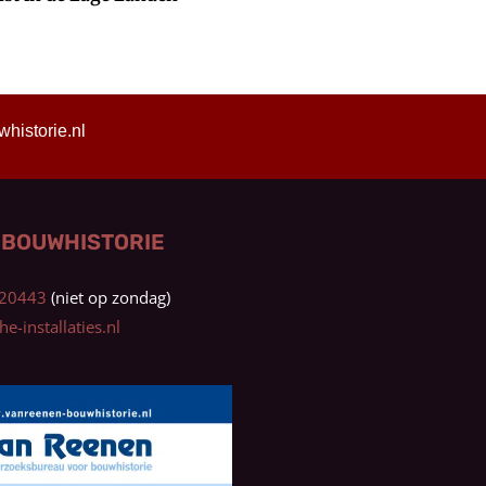
istorie.nl
 BOUWHISTORIE
0320443
e-installaties.nl