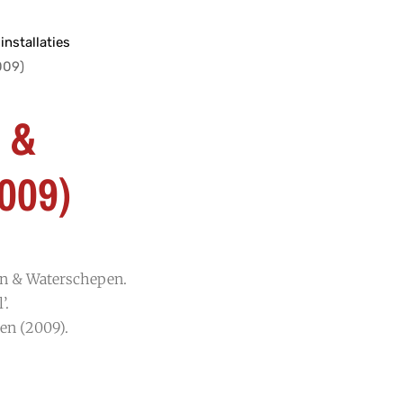
installaties
009)
 &
009)
n & Waterschepen.
’.
en (2009).