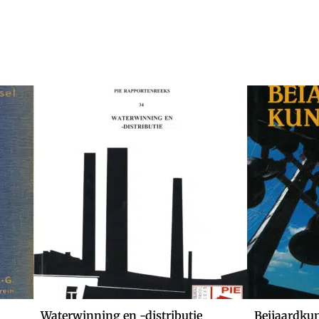
Waterwinning en -distributie
Beijaardkun