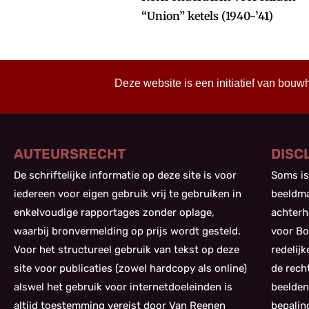
“Union” ketels (1940-’41)
Deze website is een initiatief van bouw
AUTEURSRECHT
DISC
De schriftelijke informatie op deze site is voor
Soms is
iedereen voor eigen gebruik vrij te gebruiken in
beeldma
enkelvoudige rapportages zonder oplage,
achterh
waarbij bronvermelding op prijs wordt gesteld.
voor Bo
Voor het structureel gebruik van tekst op deze
redelij
site voor publicaties (zowel hardcopy als online)
de rech
alswel het gebruik voor internetdoeleinden is
beelden
altijd toestemming vereist door Van Reenen
bepalin