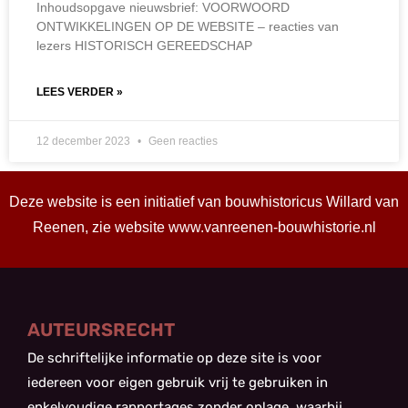
Inhoudsopgave nieuwsbrief: VOORWOORD
ONTWIKKELINGEN OP DE WEBSITE – reacties van
lezers HISTORISCH GEREEDSCHAP
LEES VERDER »
12 december 2023
Geen reacties
Deze website is een initiatief van bouwhistoricus Willard van
Reenen, zie website
www.vanreenen-bouwhistorie.nl
AUTEURSRECHT
De schriftelijke informatie op deze site is voor
iedereen voor eigen gebruik vrij te gebruiken in
enkelvoudige rapportages zonder oplage, waarbij