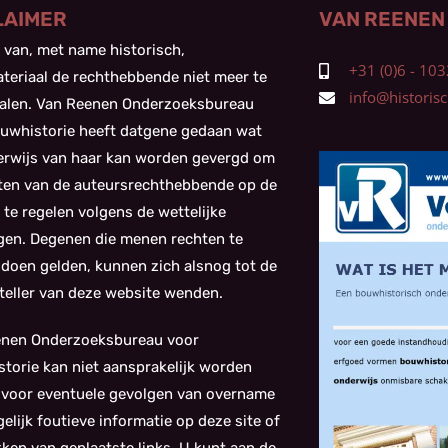
LAIMER
VAN REENEN
 van, met name historisch,
+31 (0)6 - 1
teriaal de rechthebbende niet meer te
info@historisch
alen. Van Reenen Onderzoeksbureau
uwhistorie heeft datgene gedaan wat
kerwijs van haar kan worden gevergd om
ten van de auteursrechthebbende op de
 te regelen volgens de wettelijke
gen. Degenen die menen rechten te
doen gelden, kunnen zich alsnog tot de
eller van deze website wenden.
enen Onderzoeksbureau voor
torie kan niet aansprakelijk worden
 voor eventuele gevolgen van overname
elijk foutieve informatie op deze site of