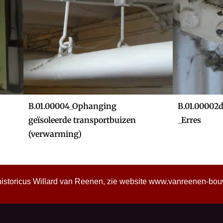
B.01.00004_Ophanging
B.01.00002
geïsoleerde transportbuizen
_Erres
(verwarming)
historicus Willard van Reenen, zie website
www.vanreenen-bouwh