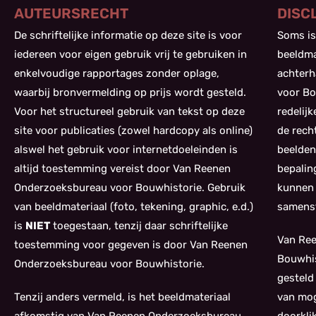
AUTEURSRECHT
DISC
De schriftelijke informatie op deze site is voor
Soms is
iedereen voor eigen gebruik vrij te gebruiken in
beeldma
enkelvoudige rapportages zonder oplage,
achterh
waarbij bronvermelding op prijs wordt gesteld.
voor Bo
Voor het structureel gebruik van tekst op deze
redelij
site voor publicaties (zowel hardcopy als online)
de rech
alswel het gebruik voor internetdoeleinden is
beelden
altijd toestemming vereist door Van Reenen
bepalin
Onderzoeksbureau voor Bouwhistorie. Gebruik
kunnen 
van beeldmateriaal (foto, tekening, graphic, e.d.)
samenst
is
NIET
toegestaan, tenzij daar schriftelijke
Van Re
toestemming voor gegeven is door Van Reenen
Bouwhis
Onderzoeksbureau voor Bouwhistorie.
gesteld
Tenzij anders vermeld, is het beeldmateriaal
van mog