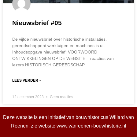
Nieuwsbrief #05
De vijfde nieuwsbrief over historische installaties,
gereedschappen/ werktuigen en machines is uit.
Inhoudsopgave nieuwsbrief: VOORWOORD
ONTWIKKELINGEN OP DE WEBSITE – reacties van
lezers HISTORISCH GEREEDSCHAP
LEES VERDER »
12 december 2023
Geen reacties
Deze website is een initiatief van bouwhistoricus Willard van
Reenen, zie website
www.vanreenen-bouwhistorie.nl