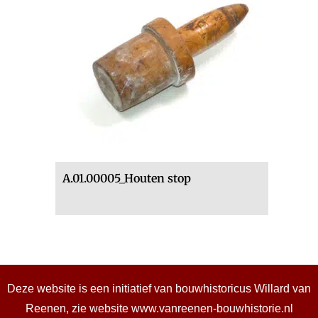
A.01.00005_Houten stop
Deze website is een initiatief van bouwhistoricus Willard van
Reenen, zie website
www.vanreenen-bouwhistorie.nl