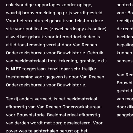
enkelvoudige rapportages zonder oplage,
achterh
waarbij bronvermelding op prijs wordt gesteld.
voor Bo
Voor het structureel gebruik van tekst op deze
redelij
site voor publicaties (zowel hardcopy als online)
de rech
alswel het gebruik voor internetdoeleinden is
beelden
altijd toestemming vereist door Van Reenen
bepalin
Onderzoeksbureau voor Bouwhistorie. Gebruik
kunnen 
van beeldmateriaal (foto, tekening, graphic, e.d.)
samenst
is
NIET
toegestaan, tenzij daar schriftelijke
Van Re
toestemming voor gegeven is door Van Reenen
Bouwhis
Onderzoeksbureau voor Bouwhistorie.
gesteld
Tenzij anders vermeld, is het beeldmateriaal
van mog
afkomstig van Van Reenen Onderzoeksbureau
doorkli
voor Bouwhistorie. Beeldmateriaal afkomstig
aangebo
van derden wordt met zorg geselecteerd. Voor
zover was te achterhalen berust op het