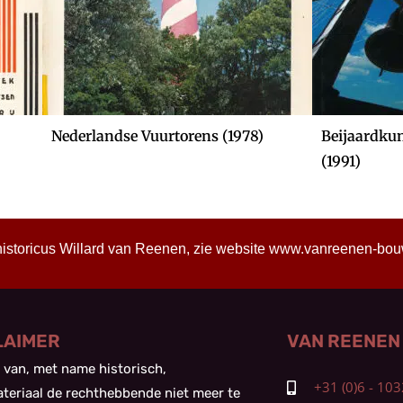
Nederlandse Vuurtorens (1978)
Beijaardkun
(1991)
historicus Willard van Reenen, zie website
www.vanreenen-bouwh
LAIMER
VAN REENEN
 van, met name historisch,
+31 (0)6 - 1
teriaal de rechthebbende niet meer te