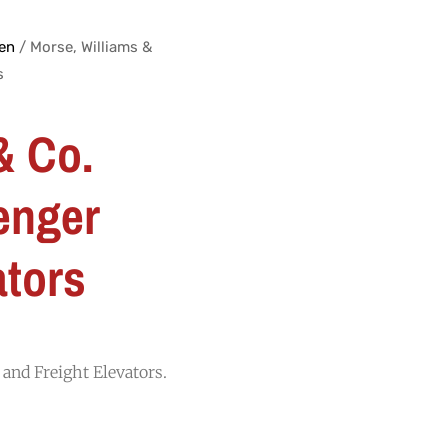
ten
/ Morse, Williams &
s
& Co.
enger
ators
 and Freight Elevators.