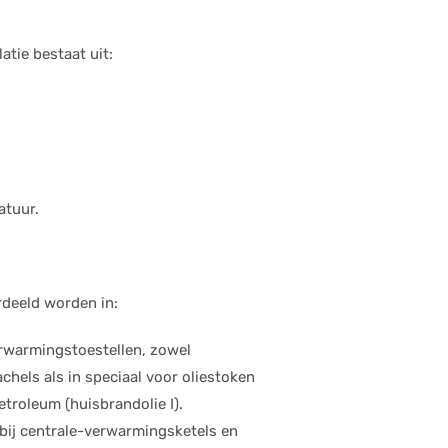
atie bestaat uit:
atuur.
rdeeld worden in:
erwarmingstoestellen, zowel
els als in speciaal voor oliestoken
troleum (huisbrandolie I).
 bij centrale-verwarmingsketels en