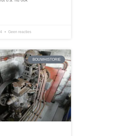
24
Geen reacties
BOUWHISTORIE