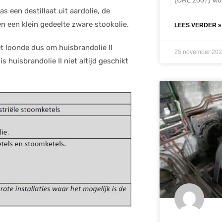
s een destillaat uit aardolie, de
n een klein gedeelte zware stookolie.
LEES VERDER »
t loonde dus om huisbrandolie II
25 november 20
 huisbrandolie II niet altijd geschikt