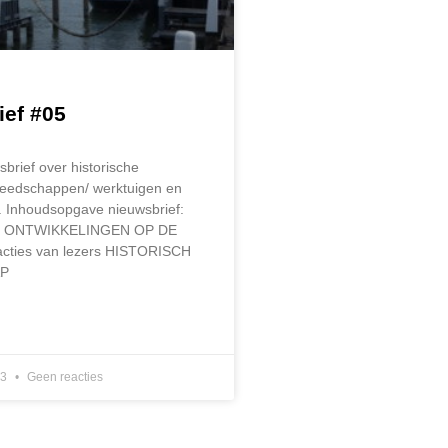
ief #05
sbrief over historische
gereedschappen/ werktuigen en
t. Inhoudsopgave nieuwsbrief:
ONTWIKKELINGEN OP DE
cties van lezers HISTORISCH
P
23
Geen reacties