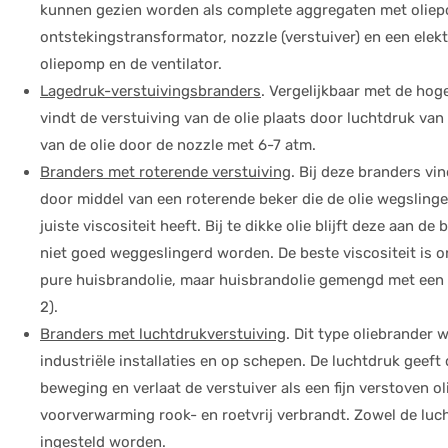
kunnen gezien worden als complete aggregaten met oliepo
ontstekingstransformator, nozzle (verstuiver) en een elek
oliepomp en de ventilator.
Lagedruk-verstuivingsbranders
. Vergelijkbaar met de ho
vindt de verstuiving van de olie plaats door luchtdruk van 
van de olie door de nozzle met 6-7 atm.
Branders met roterende verstuiving
. Bij deze branders vin
door middel van een roterende beker die de olie wegslingert
juiste viscositeit heeft. Bij te dikke olie blijft deze aan de
niet goed weggeslingerd worden. De beste viscositeit is
pure huisbrandolie, maar huisbrandolie gemengd met een be
2).
Branders met luchtdrukverstuiving
. Dit type oliebrander 
industriële installaties en op schepen. De luchtdruk geeft 
beweging en verlaat de verstuiver als een fijn verstoven o
voorverwarming rook- en roetvrij verbrandt. Zowel de luc
ingesteld worden.