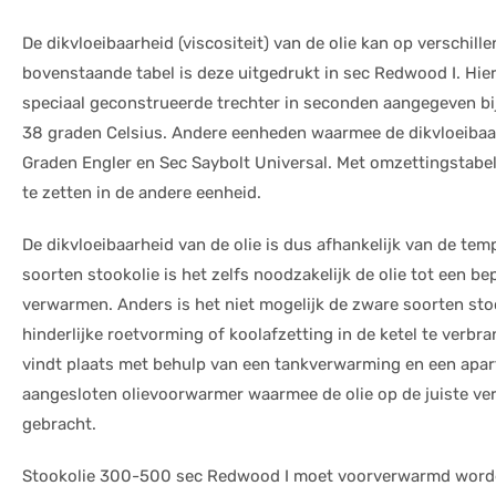
De dikvloeibaarheid (viscositeit) van de olie kan op verschill
bovenstaande tabel is deze uitgedrukt in sec Redwood I. Hier
speciaal geconstrueerde trechter in seconden aangegeven bi
38 graden Celsius. Andere eenheden waarmee de dikvloeibaar
Graden Engler en Sec Saybolt Universal. Met omzettingstabel
te zetten in de andere eenheid.
De dikvloeibaarheid van de olie is dus afhankelijk van de tem
soorten stookolie is het zelfs noodzakelijk de olie tot een b
verwarmen. Anders is het niet mogelijk de zware soorten sto
hinderlijke roetvorming of koolafzetting in de ketel te verb
vindt plaats met behulp van een tankverwarming en een apar
aangesloten olievoorwarmer waarmee de olie op de juiste v
gebracht.
Stookolie 300-500 sec Redwood I moet voorverwarmd worden