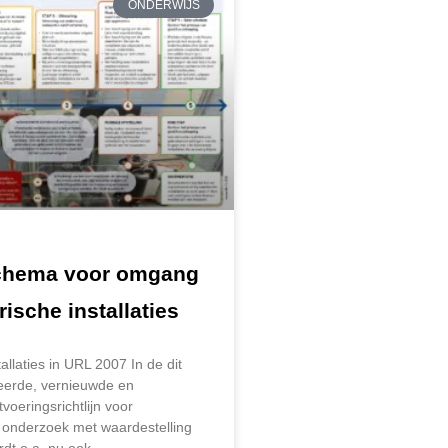
ONDERWIJS
chema voor omgang
rische installaties
tallaties in URL 2007 In de dit
seerde, vernieuwde en
tvoeringsrichtlijn voor
 onderzoek met waardestelling
dt o.a. nu ook