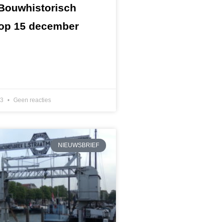
 Bouwhistorisch
 op 15 december
23
Geen reacties
NIEUWSBRIEF