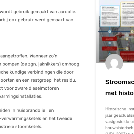
 wordt gebruik gemaakt van aardolie.
arbij ook gebruik werd gemaakt van
 aangetroffen. Wanneer zo’n
an pompen (de zgn. jaknikkers) omhoog
 scheikundige verbindingen die door
esoorten en een restgroep, het residu.
Strooms
ikt voor zware dieselmotoren
met histo
warmingsinstallaties.
Historische Ins
iden in huisbrandolie I en
jaar geactuali
le-verwarmingsketels en het tweede
vastgestelde ui
striële stoomketels.
bouwhistorisch
(URL 2007) wor