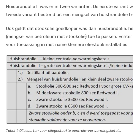
Huisbrandolie II was er in twee varianten. De eerste variant wa
tweede variant bestond uit een mengsel van huisbrandolie I e
Ook geldt dat stookolie goedkoper was dan huisbrandolie, he
(mengsel van petroleum met stookolie) toe te passen. Echter is
voor toepassing in met name kleinere oliestookinstallaties.
Tabel 1: Oliesoorten voor oliegestookte centrale-verwarmingsketels.