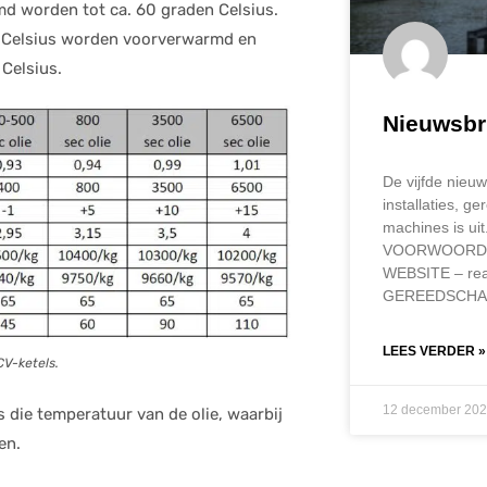
d worden tot ca. 60 graden Celsius.
n Celsius worden voorverwarmd en
Celsius.
Nieuwsbr
De vijfde nieuw
installaties, 
machines is ui
VOORWOORD 
WEBSITE – rea
GEREEDSCHA
LEES VERDER »
CV-ketels.
12 december 20
 die temperatuur van de olie, waarbij
en.