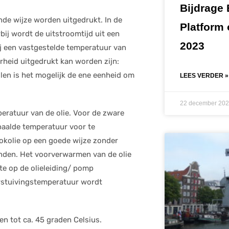
Bijdrage
ende wijze worden uitgedrukt. In de
Platform
bij wordt de uitstroomtijd uit een
2023
j een vastgestelde temperatuur van
heid uitgedrukt kan worden zijn:
len is het mogelijk de ene eenheid om
LEES VERDER »
22 december 20
peratuur van de olie. Voor de zware
epaalde temperatuur voor te
okolie op een goede wijze zonder
randen. Het voorverwarmen van de olie
te op de olieleiding/ pomp
erstuivingstemperatuur wordt
 tot ca. 45 graden Celsius.