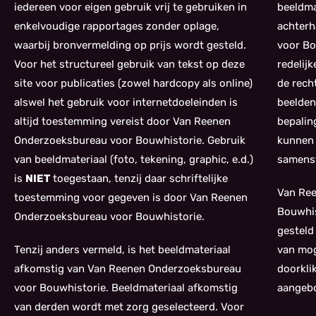
iedereen voor eigen gebruik vrij te gebruiken in
beeldma
enkelvoudige rapportages zonder oplage,
achterh
waarbij bronvermelding op prijs wordt gesteld.
voor Bo
Voor het structureel gebruik van tekst op deze
redelij
site voor publicaties (zowel hardcopy als online)
de rech
alswel het gebruik voor internetdoeleinden is
beelden
altijd toestemming vereist door Van Reenen
bepalin
Onderzoeksbureau voor Bouwhistorie. Gebruik
kunnen 
van beeldmateriaal (foto, tekening, graphic, e.d.)
samenst
is
NIET
toegestaan, tenzij daar schriftelijke
Van Re
toestemming voor gegeven is door Van Reenen
Bouwhis
Onderzoeksbureau voor Bouwhistorie.
gesteld
Tenzij anders vermeld, is het beeldmateriaal
van mog
afkomstig van Van Reenen Onderzoeksbureau
doorkli
voor Bouwhistorie. Beeldmateriaal afkomstig
aangebo
van derden wordt met zorg geselecteerd. Voor