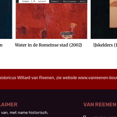
in
Water in de Romeinse stad (2002)
IJskelders (
historicus Willard van Reenen, zie website
www.vanreenen-bouwh
LAIMER
VAN REENEN
 van, met name historisch,