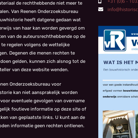
+31 (0)6 - 1
teriaal de rechthebbende niet meer te
info@historisch
alen. Van Reenen Onderzoeksbureau
uwhistorie heeft datgene gedaan wat
kerwijs van haar kan worden gevergd om
ten van de auteursrechthebbende op de
 te regelen volgens de wettelijke
gen. Degenen die menen rechten te
doen gelden, kunnen zich alsnog tot de
eller van deze website wenden.
enen Onderzoeksbureau voor
torie kan niet aansprakelijk worden
 voor eventuele gevolgen van overname
elijk foutieve informatie op deze site of
kken van geplaatste links. U kunt aan de
den informatie geen rechten ontlenen.