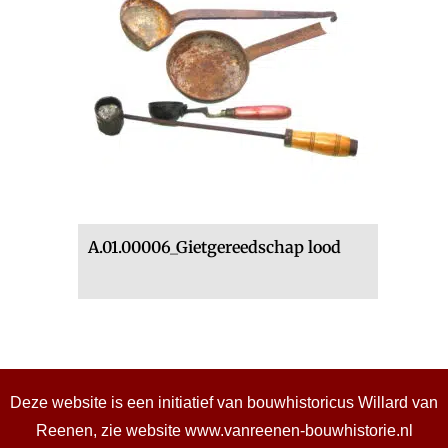
A.01.00006_Gietgereedschap lood
Deze website is een initiatief van bouwhistoricus Willard van
Reenen, zie website
www.vanreenen-bouwhistorie.nl