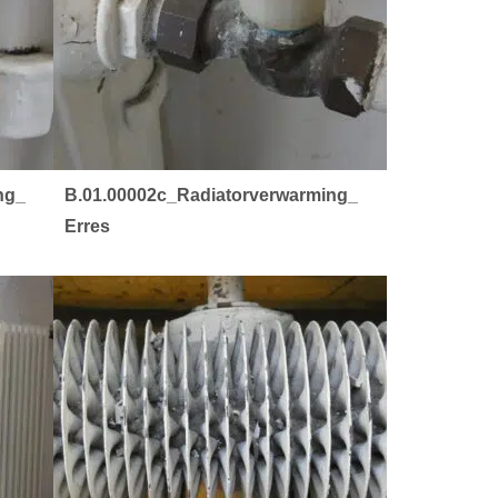
ng_
B.01.00002c_Radiatorverwarming_
Erres