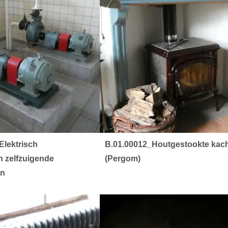
Elektrisch
B.01.00012_Houtgestookte kac
 zelfzuigende
(Pergom)
en