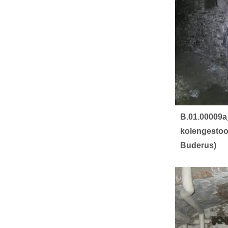
B.01.00009
kolengestook
Buderus)