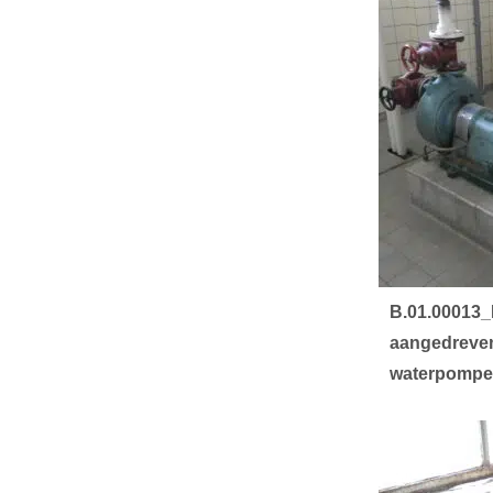
B.01.00013_
aangedreven
waterpomp