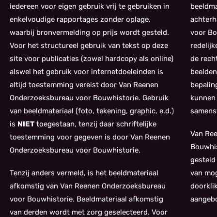
iedereen voor eigen gebruik vrij te gebruiken in
beeldma
enkelvoudige rapportages zonder oplage,
achterh
waarbij bronvermelding op prijs wordt gesteld.
voor Bo
Voor het structureel gebruik van tekst op deze
redelij
site voor publicaties (zowel hardcopy als online)
de rech
alswel het gebruik voor internetdoeleinden is
beelden
altijd toestemming vereist door Van Reenen
bepalin
Onderzoeksbureau voor Bouwhistorie. Gebruik
kunnen 
van beeldmateriaal (foto, tekening, graphic, e.d.)
samenst
is
NIET
toegestaan, tenzij daar schriftelijke
Van Re
toestemming voor gegeven is door Van Reenen
Bouwhis
Onderzoeksbureau voor Bouwhistorie.
gesteld
Tenzij anders vermeld, is het beeldmateriaal
van mog
afkomstig van Van Reenen Onderzoeksbureau
doorkli
voor Bouwhistorie. Beeldmateriaal afkomstig
aangebo
van derden wordt met zorg geselecteerd. Voor