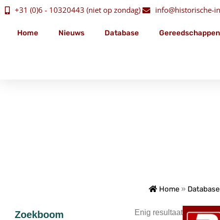
+31 (0)6 - 10320443 (niet op zondag)
info@historische-ins
Home
Nieuws
Database
Gereedschappen
Home
»
Database
Enig resultaat
Zoekboom