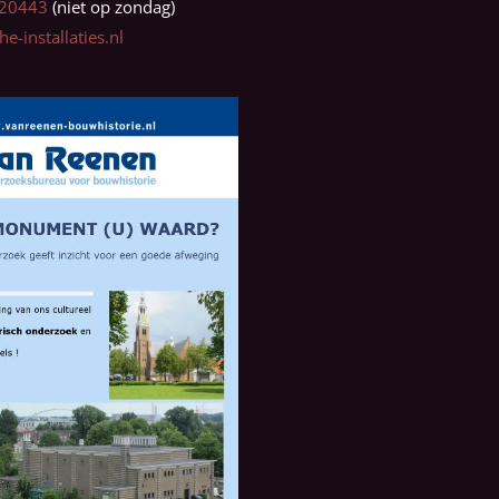
0320443
e-installaties.nl