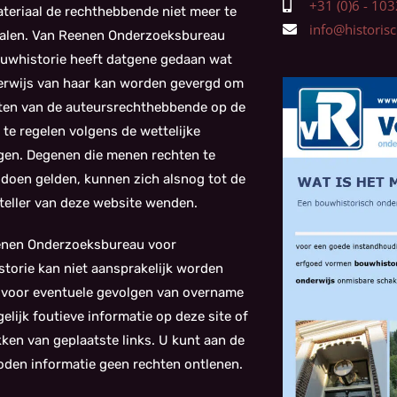
+31 (0)6 - 1
teriaal de rechthebbende niet meer te
info@historisch
alen. Van Reenen Onderzoeksbureau
uwhistorie heeft datgene gedaan wat
kerwijs van haar kan worden gevergd om
ten van de auteursrechthebbende op de
 te regelen volgens de wettelijke
gen. Degenen die menen rechten te
doen gelden, kunnen zich alsnog tot de
eller van deze website wenden.
enen Onderzoeksbureau voor
torie kan niet aansprakelijk worden
 voor eventuele gevolgen van overname
elijk foutieve informatie op deze site of
kken van geplaatste links. U kunt aan de
den informatie geen rechten ontlenen.